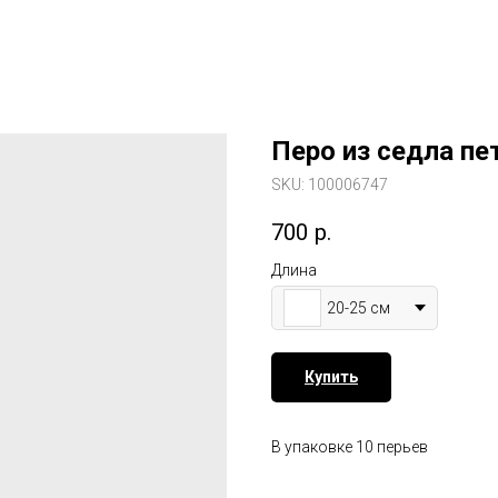
Перо из седла пет
SKU:
100006747
700
р.
Длина
20-25 см
Купить
В упаковке 10 перьев